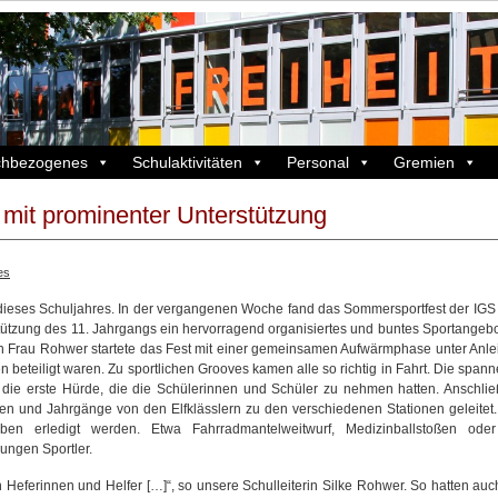
chbezogenes
Schulaktivitäten
Personal
Gremien
mit prominenter Unterstützung
es
ht dieses Schuljahres. In der vergangenen Woche fand das Sommersportfest der IGS s
ützung des 11. Jahrgangs ein hervorragend organisiertes und buntes Sportangebo
ch Frau Rohwer startete das Fest mit einer gemeinsamen Aufwärmphase unter Anle
beteiligt waren. Zu sportlichen Grooves kamen alle so richtig in Fahrt. Die span
 die erste Hürde, die die Schülerinnen und Schüler zu nehmen hatten. Anschli
n und Jahrgänge von den Elfklässlern zu den verschiedenen Stationen geleitet.
aben erledigt werden. Etwa Fahrradmantelweitwurf, Medizinballstoßen ode
ungen Sportler.
en Heferinnen und Helfer […]“, so unsere Schulleiterin Silke Rohwer. So hatten auc