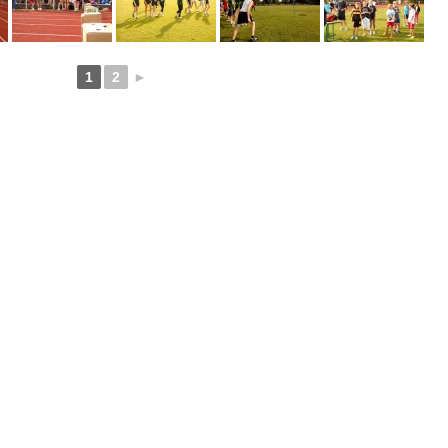
1
2
►