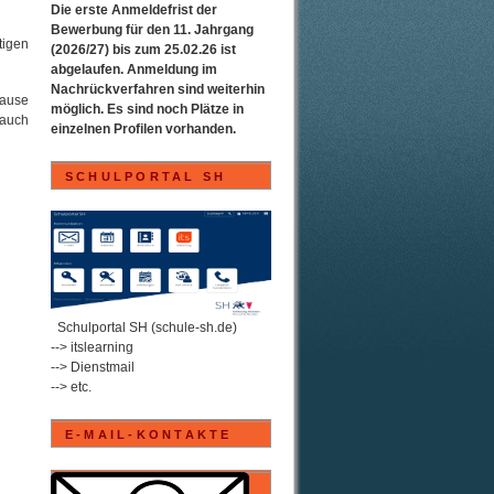
Die erste Anmeldefrist der
Bewerbung für den 11. Jahrgang
tigen
(2026/27) bis zum 25.02.26 ist
abgelaufen. Anmeldung im
Nachrückverfahren sind weiterhin
Hause
möglich. Es sind noch Plätze in
 auch
einzelnen Profilen vorhanden.
SCHULPORTAL SH
.
Schulportal SH (schule-sh.de)
--> itslearning
--> Dienstmail
--> etc.
E-MAIL-KONTAKTE