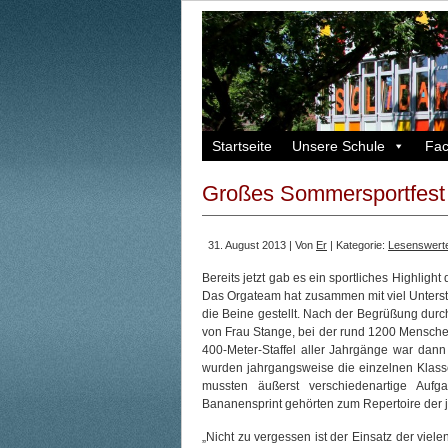
Startseite
Unsere Schule
Fa
Großes Sommersportfest 
31. August 2013 | Von
Er
| Kategorie:
Lesenswert
Bereits jetzt gab es ein sportliches Highlig
Das Orgateam hat zusammen mit viel Unterst
die Beine gestellt. Nach der Begrüßung dur
von Frau Stange, bei der rund 1200 Menschen 
400-Meter-Staffel aller Jahrgänge war dann
wurden jahrgangsweise die einzelnen Klasse
mussten äußerst verschiedenartige Aufg
Bananensprint gehörten zum Repertoire der j
„Nicht zu vergessen ist der Einsatz der viel