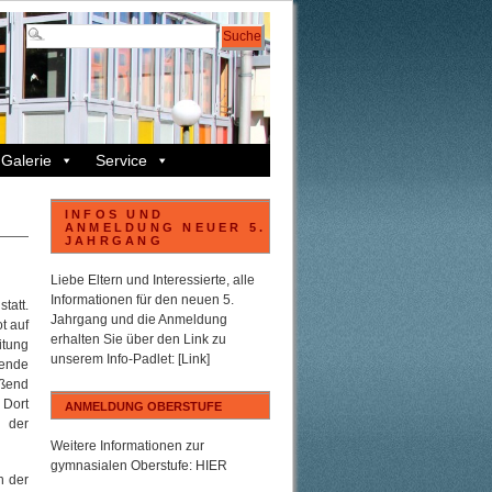
Galerie
Service
INFOS UND
ANMELDUNG NEUER 5.
JAHRGANG
Liebe Eltern und Interessierte, alle
Informationen für den neuen 5.
tatt.
Jahrgang und die Anmeldung
t auf
erhalten Sie über den Link zu
itung
unserem
Info-Padlet
:
[Link]
nende
eßend
 Dort
ANMELDUNG OBERSTUFE
r der
Weitere Informationen zur
gymnasialen Oberstufe:
HIER
h der