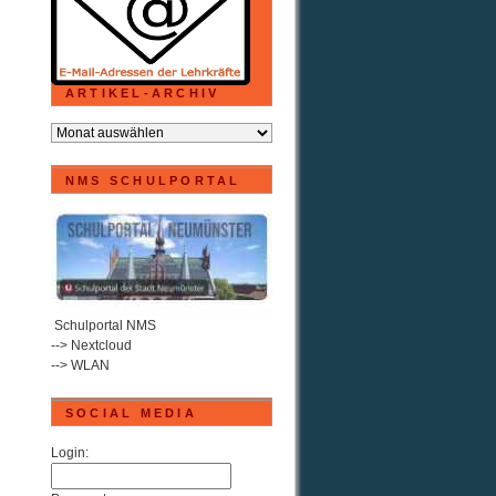
ARTIKEL-ARCHIV
ARTIKEL-
ARCHIV
NMS SCHULPORTAL
.
Schulportal NMS
--> Nextcloud
--> WLAN
SOCIAL MEDIA
Login: