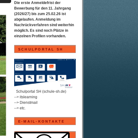
Die erste Anmeldefrist der
Bewerbung für den 11. Jahrgang
(2026/27) bis zum 25.02.26 ist
abgelaufen. Anmeldung im
Nachrückverfahren sind weiterhin
möglich. Es sind noch Plätze in
einzelnen Profilen vorhanden.
SCHULPORTAL SH
.
Schulportal SH (schule-sh.de)
--> itslearning
--> Dienstmail
--> etc.
E-MAIL-KONTAKTE