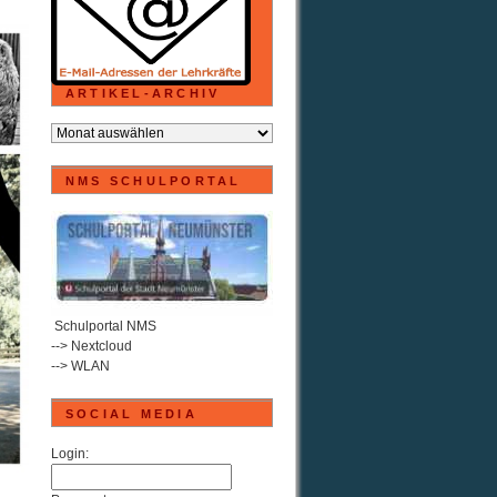
ARTIKEL-ARCHIV
ARTIKEL-
ARCHIV
NMS SCHULPORTAL
.
Schulportal NMS
--> Nextcloud
--> WLAN
SOCIAL MEDIA
Login: