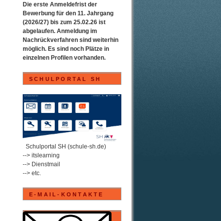
Die erste Anmeldefrist der
Bewerbung für den 11. Jahrgang
(2026/27) bis zum 25.02.26 ist
abgelaufen. Anmeldung im
Nachrückverfahren sind weiterhin
möglich. Es sind noch Plätze in
einzelnen Profilen vorhanden.
SCHULPORTAL SH
.
Schulportal SH (schule-sh.de)
--> itslearning
--> Dienstmail
--> etc.
E-MAIL-KONTAKTE