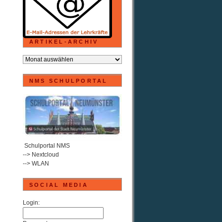
ARTIKEL-ARCHIV
ARTIKEL-
ARCHIV
NMS SCHULPORTAL
.
Schulportal NMS
--> Nextcloud
--> WLAN
SOCIAL MEDIA
Login: