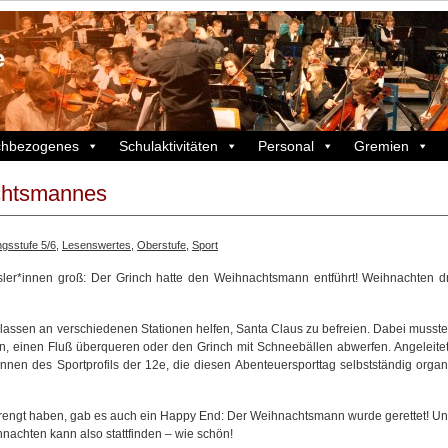
chbezogenes
Schulaktivitäten
Personal
Gremien
chtsmannes
gsstufe 5/6
,
Lesenswertes
,
Oberstufe
,
Sport
sler*innen groß: Der Grinch hatte den Weihnachtsmann entführt! Weihnachten d
Klassen an verschiedenen Stationen helfen, Santa Claus zu befreien. Dabei musste
, einen Fluß überqueren oder den Grinch mit Schneebällen abwerfen. Angeleite
nnen des Sportprofils der 12e, die diesen Abenteuersporttag selbstständig organi
trengt haben, gab es auch ein Happy End: Der Weihnachtsmann wurde gerettet! Un
achten kann also stattfinden – wie schön!