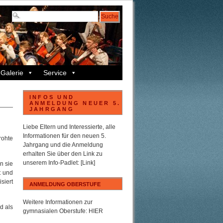
Galerie
Service
INFOS UND
ANMELDUNG NEUER 5.
JAHRGANG
Liebe Eltern und Interessierte, alle
Informationen für den neuen 5.
rohte
Jahrgang und die Anmeldung
erhalten Sie über den Link zu
unserem
Info-Padlet
:
[Link]
n sie
t und
siert
ANMELDUNG OBERSTUFE
Weitere Informationen zur
d als
gymnasialen Oberstufe:
HIER