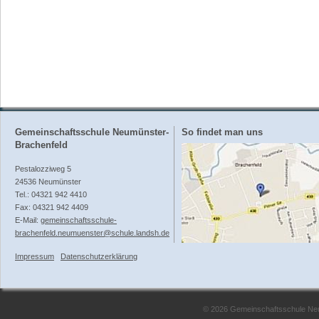
Gemeinschaftsschule Neumünster-
So findet man uns
Brachenfeld
Pestalozziweg 5
Sie gestalten im Rahmen ihrer Möglichkeiten das Schulleben
24536 Neumünster
Tel.: 04321 942 4410
Fax: 04321 942 4409
E-Mail:
gemeinschaftsschule-
brachenfeld.neumuenster@schule.landsh.de
Impressum
Datenschutzerklärung
Sie sind offen und kooperieren mit den Lehrkräften zum Woh
Sie gestalten im Rahmen ihrer Möglichkeiten das Sch
demokratischer Mitwirkung.
© 2026 Gemeinschaftsschule Neum